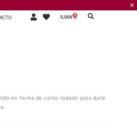
✕
0
ACTO
0,00
€
lido en forma de canto rodado para darle
ve.