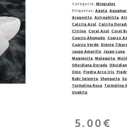
Categoría:
Minerales
Etiquetas:
Agata
,
Aguamar
Aragonito
,
Astrophilita
,
At
Calcita Azul
,
Calcita Dorad
Citrino
,
Coral Azul
,
Coral 
Cuarzo Ahumado
,
Cuarzo Az
Cuarzo Verde
,
Diente Tibur
Jaspe Amarillo
,
Jaspe Luna
,
Magnesita
,
Malaquita
,
Mold
Obsidiana Dorada
,
Obsidia
Onix
,
Piedra Arco Iris
,
Piedr
Rubí Selenita
,
Shunguita
,
So
Turmalina Rosa
,
Turmalina 
Unakita
5,00
€