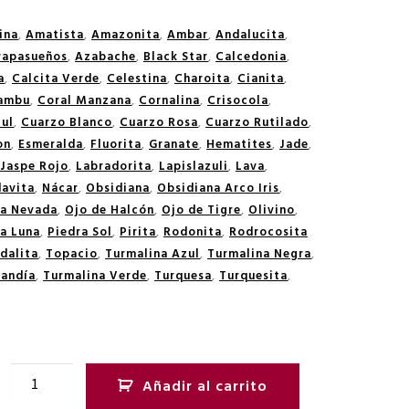
ina
,
Amatista
,
Amazonita
,
Ambar
,
Andalucita
,
rapasueños
,
Azabache
,
Black Star
,
Calcedonia
,
a
,
Calcita Verde
,
Celestina
,
Charoita
,
Cianita
,
Bambu
,
Coral Manzana
,
Cornalina
,
Crisocola
,
ul
,
Cuarzo Blanco
,
Cuarzo Rosa
,
Cuarzo Rutilado
,
on
,
Esmeralda
,
Fluorita
,
Granate
,
Hematites
,
Jade
,
Jaspe Rojo
,
Labradorita
,
Lapislazuli
,
Lava
,
avita
,
Nácar
,
Obsidiana
,
Obsidiana Arco Iris
,
na Nevada
,
Ojo de Halcón
,
Ojo de Tigre
,
Olivino
,
a Luna
,
Piedra Sol
,
Pirita
,
Rodonita
,
Rodrocosita
dalita
,
Topacio
,
Turmalina Azul
,
Turmalina Negra
,
Sandía
,
Turmalina Verde
,
Turquesa
,
Turquesita
,
Añadir al carrito