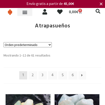
Envío gratis a partir de
45,00€
✕
0
0,00
€
Atrapasueños
Mostrando 1–12 de 61 resultados
1
2
3
4
5
6