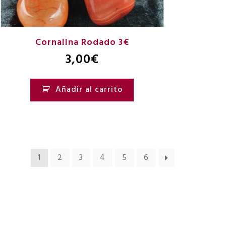
Cornalina Rodado 3€
3,00
€
Añadir al carrito
1
2
3
4
5
6