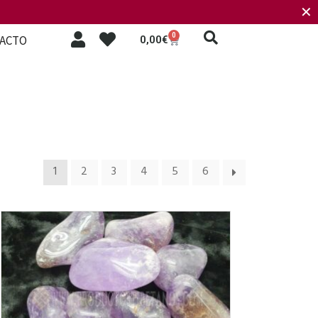
✕
0
ACTO
0,00
€
1
2
3
4
5
6