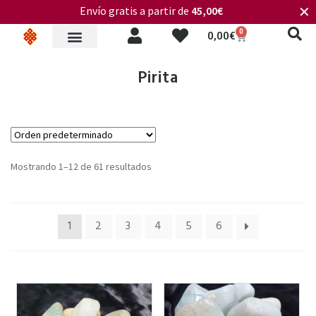
Envío gratis a partir de
45,00€
✕
0
0,00
€
Pirita
Mostrando 1–12 de 61 resultados
1
2
3
4
5
6