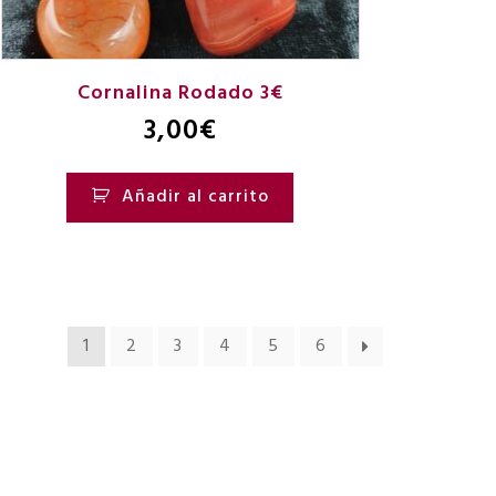
Cornalina Rodado 3€
3,00
€
Añadir al carrito
1
2
3
4
5
6