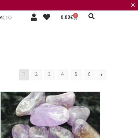
✕
0
ACTO
0,00
€
1
2
3
4
5
6