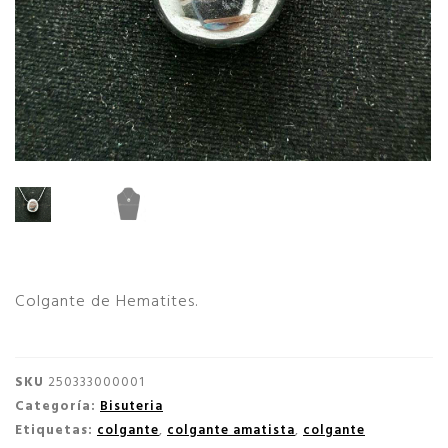
Colgante de Hematites.
SKU
250333000001
Categoría:
Bisuteria
Etiquetas:
colgante
,
colgante amatista
,
colgante