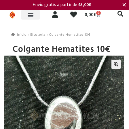
Envío gratis a partir de
45,00€
✕
0
0,00
€
Inicio
Bisuteria
Colgante Hematites 10€
Colgante Hematites 10€
🔍