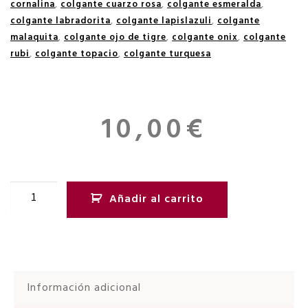
cornalina
,
colgante cuarzo rosa
,
colgante esmeralda
,
colgante labradorita
,
colgante lapislazuli
,
colgante
malaquita
,
colgante ojo de tigre
,
colgante onix
,
colgante
rubi
,
colgante topacio
,
colgante turquesa
10,00
€
Añadir al carrito
Información adicional