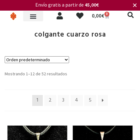
Envío gratis a partir de
45,00€
✕
0
0,00
€
colgante cuarzo rosa
Mostrando 1–12 de 52 resultados
1
2
3
4
5