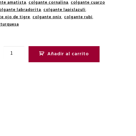
nte amatista
,
colgante cornalina
,
colgante cuarzo
olgante labradorita
,
colgante lapislazuli
,
e ojo de tigre
,
colgante onix
,
colgante rubi
,
 turquesa
Añadir al carrito