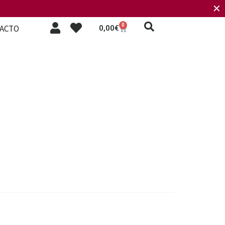
✕
0
ACTO
0,00
€