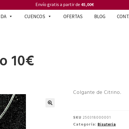
Envío gratis a partir de
45,00€
NDA
CUENCOS
OFERTAS
BLOG
CONT
no 10€
Colgante de Citrino.
🔍
SKU
250318000001
Categoría:
Bisuteria