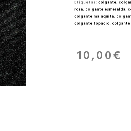
Etiquetas:
colgante
,
colga
rosa
,
colgante esmeralda
,
c
colgante malaquita
,
colgant
colgante topacio
,
colgante
10,00
€