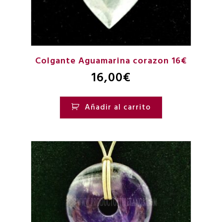
Colgante Aguamarina corazon 16€
16,00
€
Añadir al carrito