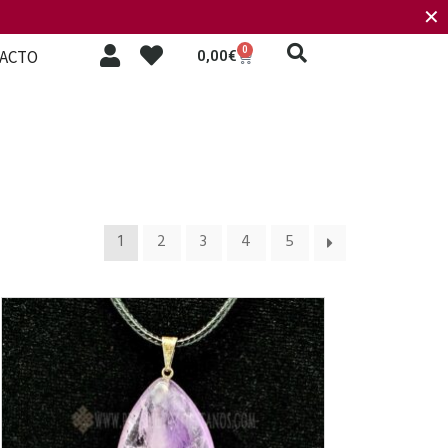
✕
0
ACTO
0,00
€
1
2
3
4
5