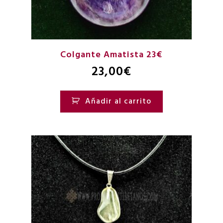
Colgante Amatista 23€
23,00
€
Añadir al carrito