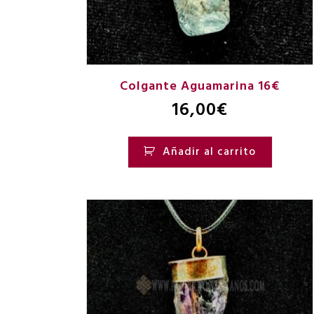
Colgante Aguamarina 16€
16,00
€
Añadir al carrito