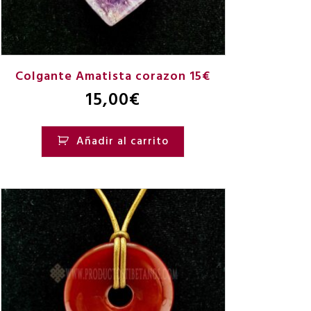
Colgante Amatista corazon 15€
15,00
€
Añadir al carrito