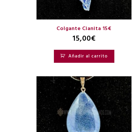
Colgante Cianita 15€
15,00
€
Añadir al carrito