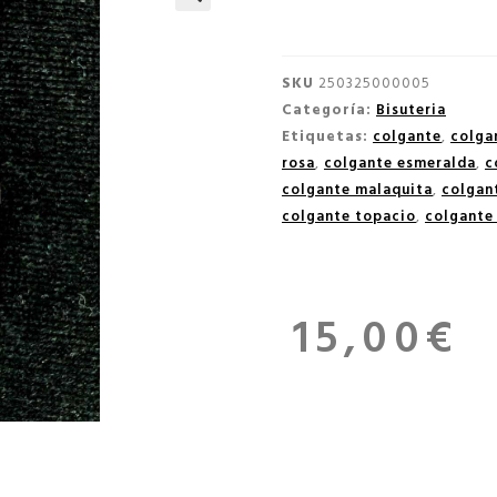
🔍
SKU
250325000005
Categoría:
Bisuteria
Etiquetas:
colgante
,
colga
rosa
,
colgante esmeralda
,
c
colgante malaquita
,
colgant
colgante topacio
,
colgante
15,00
€