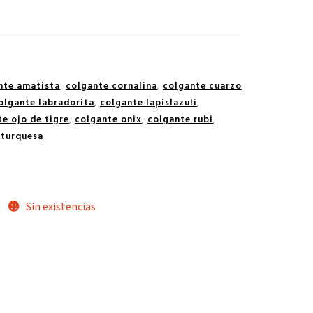
nte amatista
,
colgante cornalina
,
colgante cuarzo
olgante labradorita
,
colgante lapislazuli
,
e ojo de tigre
,
colgante onix
,
colgante rubi
,
 turquesa
Sin existencias