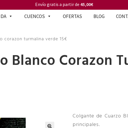
Envío gratis a partir de
45,00€
NDA
CUENCOS
OFERTAS
BLOG
CONT
o corazon turmalina verde 15€
o Blanco Corazon T
Colgante de Cuarzo Bl
principales.