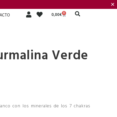
✕
0
ACTO
0,00
€
urmalina Verde
anco con los minerales de los 7 chakras