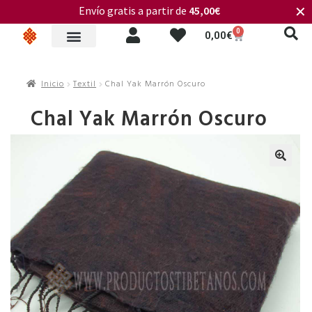
Envío gratis a partir de
45,00€
✕
0
0,00
€
Inicio
Textil
Chal Yak Marrón Oscuro
Chal Yak Marrón Oscuro
🔍