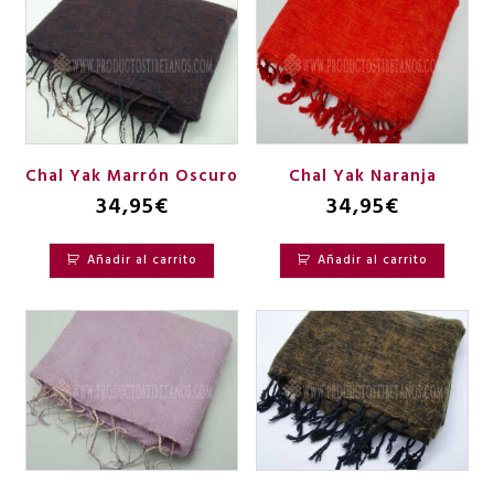
Chal Yak Marrón Oscuro
Chal Yak Naranja
34,95
€
34,95
€
Añadir al carrito
Añadir al carrito