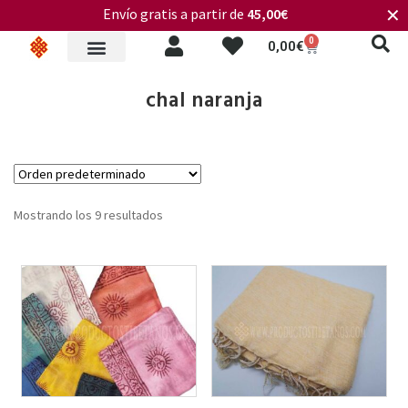
Envío gratis a partir de
45,00€
✕
0
0,00
€
chal naranja
Mostrando los 9 resultados