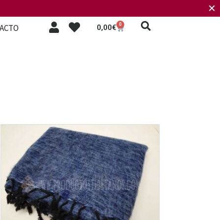
✕
0
ACTO
0,00
€