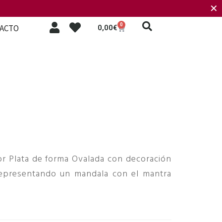
✕
0
ACTO
0,00
€
or Plata de forma Ovalada con decoración
representando un mandala con el mantra