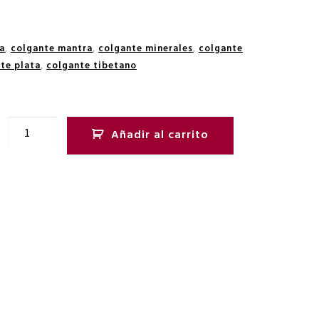
a
,
colgante mantra
,
colgante minerales
,
colgante
te plata
,
colgante tibetano
Añadir al carrito