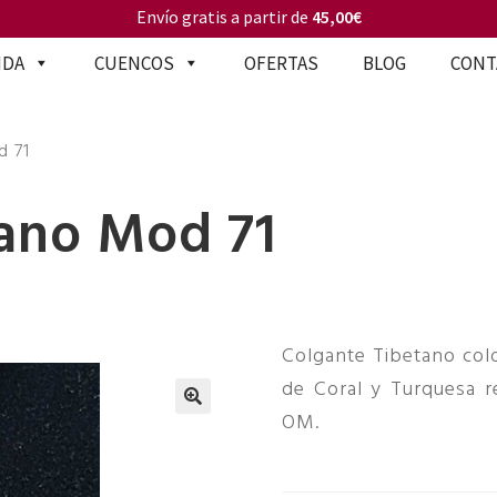
Envío gratis a partir de
45,00€
NDA
CUENCOS
OFERTAS
BLOG
CONT
d 71
tano Mod 71
Colgante Tibetano col
de Coral y Turquesa 
OM.
🔍