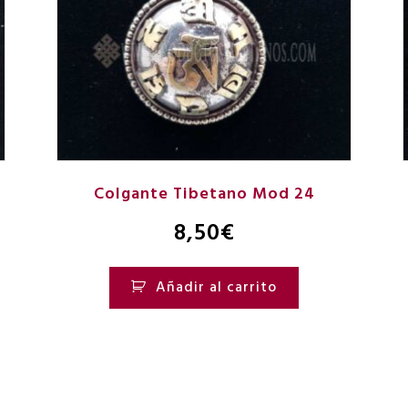
Colgante Tibetano Mod 24
8,50
€
Añadir al carrito