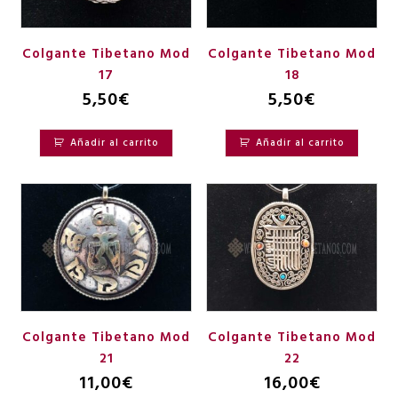
Colgante Tibetano Mod
Colgante Tibetano Mod
17
18
5,50
€
5,50
€
Añadir al carrito
Añadir al carrito
Colgante Tibetano Mod
Colgante Tibetano Mod
21
22
11,00
€
16,00
€