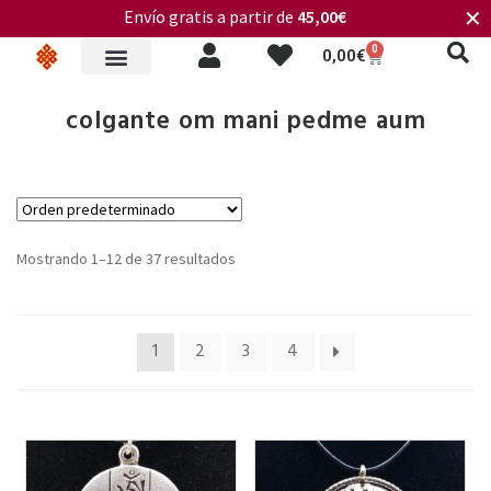
Envío gratis a partir de
45,00€
✕
0
0,00
€
colgante om mani pedme aum
Mostrando 1–12 de 37 resultados
1
2
3
4