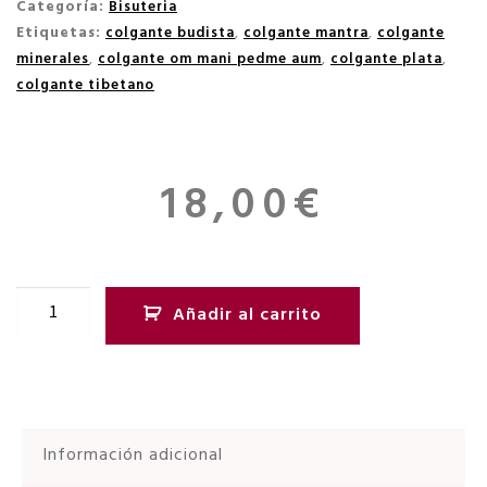
Categoría:
Bisuteria
Etiquetas:
colgante budista
,
colgante mantra
,
colgante
minerales
,
colgante om mani pedme aum
,
colgante plata
,
colgante tibetano
18,00
€
Añadir al carrito
Información adicional