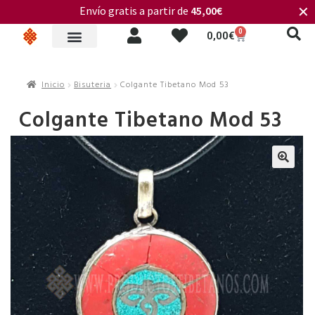
Envío gratis a partir de
45,00€
✕
0
0,00
€
Inicio
Bisuteria
Colgante Tibetano Mod 53
Colgante Tibetano Mod 53
🔍