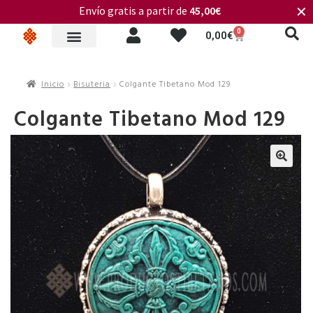
Envío gratis a partir de
45,00€
✕
0
0,00
€
Inicio
Bisuteria
Colgante Tibetano Mod 129
Colgante Tibetano Mod 129
🔍