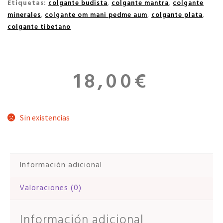
Etiquetas:
colgante budista
,
colgante mantra
,
colgante
minerales
,
colgante om mani pedme aum
,
colgante plata
,
colgante tibetano
18,00
€
Sin existencias
Información adicional
Valoraciones (0)
Información adicional