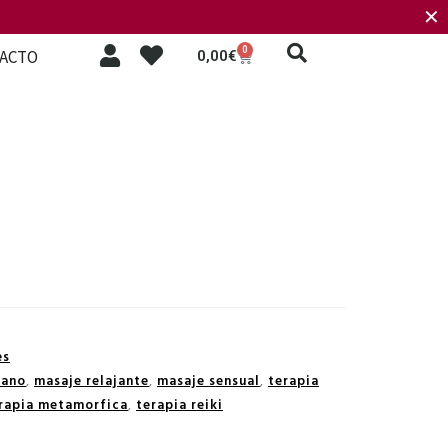
✕
0
ACTO
0,00
€
es
iano
,
masaje relajante
,
masaje sensual
,
terapia
rapia metamorfica
,
terapia reiki