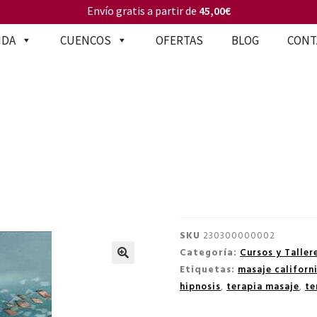
Envío gratis a partir de
45,00€
NDA
CUENCOS
OFERTAS
BLOG
CONT
SKU
230300000002
Categoría:
Cursos y Taller
Etiquetas:
masaje californ
🔍
hipnosis
,
terapia masaje
,
te