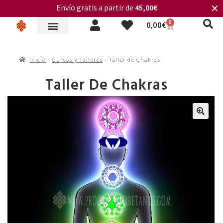
Envío gratis a partir de
45,00€
✕
0
0,00
€
Inicio
Cursos y Talleres
Taller de Chakras
Taller De Chakras
🔍