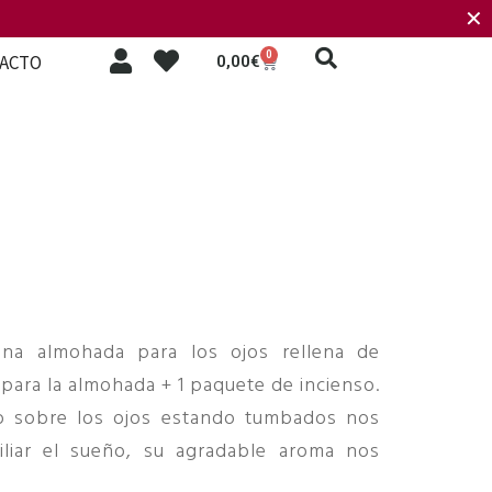
✕
0
ACTO
0,00
€
na almohada para los ojos rellena de
para la almohada + 1 paquete de incienso.
lo sobre los ojos estando tumbados nos
iliar el sueño, su agradable aroma nos