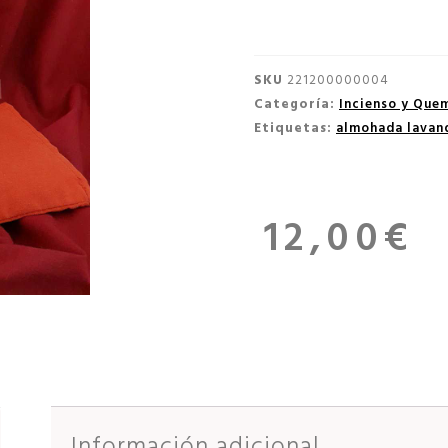
SKU
221200000004
Categoría:
Incienso y Que
Etiquetas:
almohada lavan
12,00
€
Información adicional