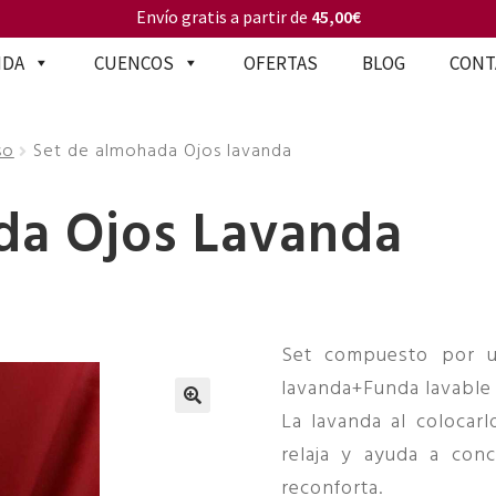
Envío gratis a partir de
45,00€
NDA
CUENCOS
OFERTAS
BLOG
CONT
so
Set de almohada Ojos lavanda
da Ojos Lavanda
Set compuesto por u
lavanda+Funda lavable 
La lavanda al colocar
🔍
relaja y ayuda a conc
reconforta.