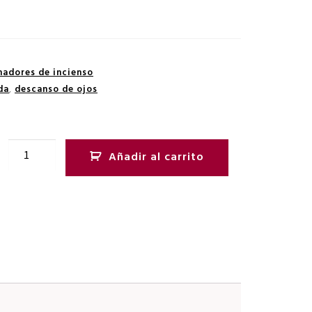
madores de incienso
da
,
descanso de ojos
Añadir al carrito