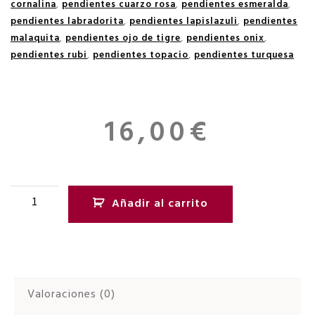
cornalina
,
pendientes cuarzo rosa
,
pendientes esmeralda
,
pendientes labradorita
,
pendientes lapislazuli
,
pendientes
malaquita
,
pendientes ojo de tigre
,
pendientes onix
,
pendientes rubi
,
pendientes topacio
,
pendientes turquesa
16,00
€
Añadir al carrito
Valoraciones (0)