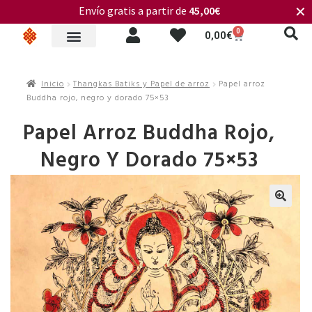
Envío gratis a partir de
45,00€
✕
0
0,00
€
Inicio
Thangkas Batiks y Papel de arroz
Papel arroz
Buddha rojo, negro y dorado 75×53
Papel Arroz Buddha Rojo,
Negro Y Dorado 75×53
🔍