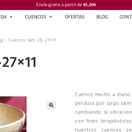
Envío gratis a partir de
45,00€
NDA
CUENCOS
OFERTAS
BLOG
CONT
no
Cuenco Jam 26-27×11
-27×11
Cuenco hecho a mano c
perdura por largo tie
cambiando la vibración
🔍
con fines terapéuticos
nuestros cuencos s