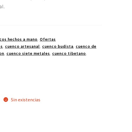
l.
cos hechos a mano
,
Ofertas
es
,
cuenco artesanal
,
cuenco budista
,
cuenco de
on
,
cuenco siete metales
,
cuenco tibetano
,
Sin existencias