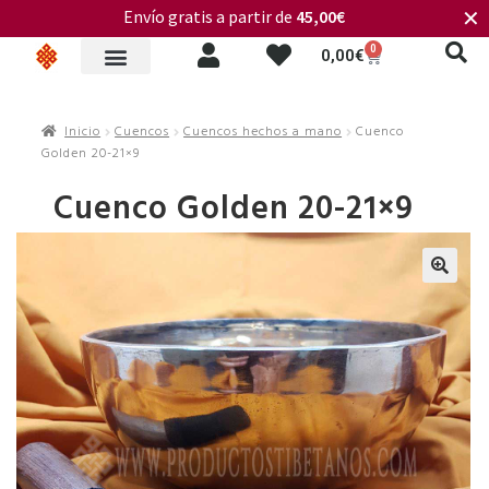
Envío gratis a partir de
45,00€
✕
0
0,00
€
Inicio
Cuencos
Cuencos hechos a mano
Cuenco
Golden 20-21×9
Cuenco Golden 20-21×9
🔍