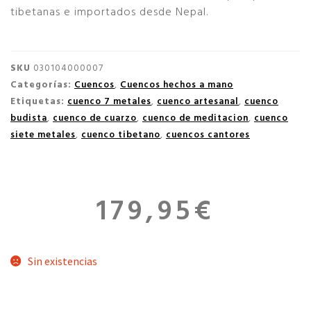
tibetanas e importados desde Nepal.
SKU
030104000007
Categorías:
Cuencos
,
Cuencos hechos a mano
Etiquetas:
cuenco 7 metales
,
cuenco artesanal
,
cuenco
budista
,
cuenco de cuarzo
,
cuenco de meditacion
,
cuenco
siete metales
,
cuenco tibetano
,
cuencos cantores
179,95
€
Sin existencias