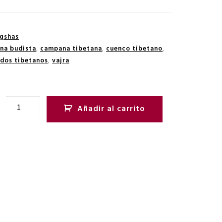
gshas
na budista
,
campana tibetana
,
cuenco tibetano
,
idos tibetanos
,
vajra
Añadir al carrito