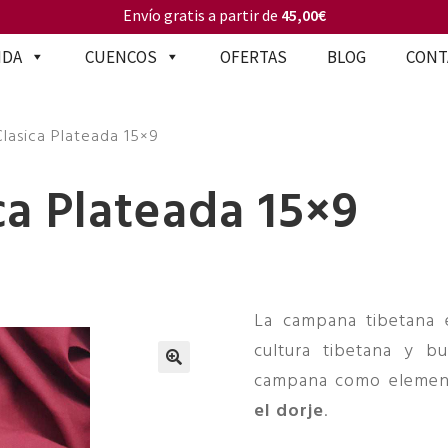
Envío gratis a partir de
45,00€
NDA
CUENCOS
OFERTAS
BLOG
CONT
lasica Plateada 15×9
a Plateada 15×9
La campana tibetana 
cultura tibetana y bu
campana como element
🔍
el dorje
.