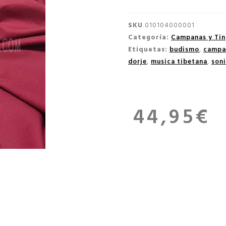
SKU
010104000001
Categoría:
Campanas y Tin
Etiquetas:
budismo
,
campa
dorje
,
musica tibetana
,
son
44,95
€