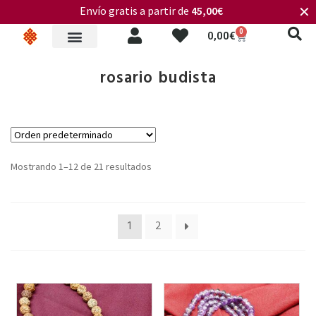
Envío gratis a partir de
45,00€
✕
0
0,00
€
rosario budista
Mostrando 1–12 de 21 resultados
1
2