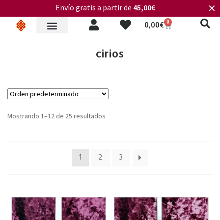
Envío gratis a partir de
45,00€
✕
0
0,00
€
cirios
Mostrando 1–12 de 25 resultados
1
2
3