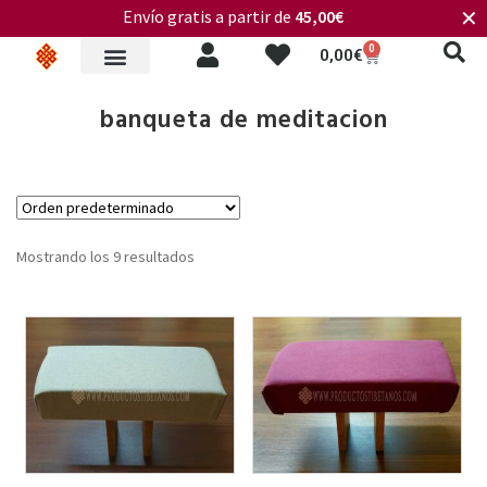
Envío gratis a partir de
45,00€
✕
0
0,00
€
banqueta de meditacion
Mostrando los 9 resultados