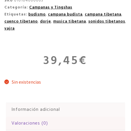
SKU
010104000003
Categoría:
Campanas y Tingshas
Etiquetas:
budismo
,
campana budista
,
campana tibetana
,
cuenco tibetano
,
dorje
,
musica tibetana
,
sonidos tibetanos
,
vajra
39,45
€
Sin existencias
Información adicional
Valoraciones (0)